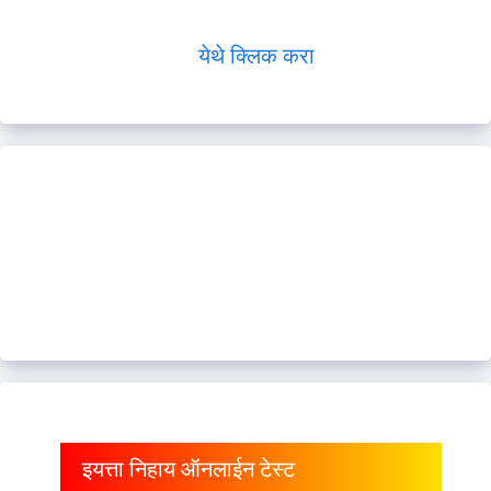
येथे क्लिक करा
इयत्ता निहाय ऑनलाईन टेस्ट