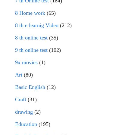
7 th Online test
(184)
8 Home work
(65)
8 th e learnig Video
(212)
8 th online test
(35)
9 th online test
(102)
9x movies
(1)
Art
(80)
Basic English
(12)
Craft
(31)
drawing
(2)
Education
(195)