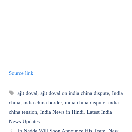
Source link
Tags
ajit doval
,
ajit doval on india china dispute
,
India
china
,
india china border
,
india china dispute
,
india
china tension
,
India News in Hindi
,
Latest India
News Updates
Jp Nadda Will Soon Announce His Team, New