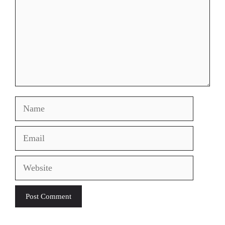
Name
Email
Website