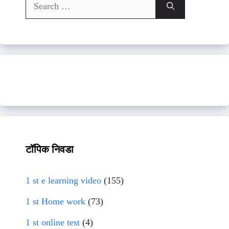
Search
for:
टॉपिक निवडा
1 st e learning video
(155)
1 st Home work
(73)
1 st online test
(4)