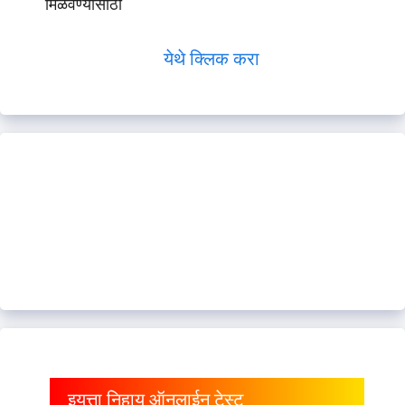
मिळवण्यासाठी
येथे क्लिक करा
इयत्ता निहाय ऑनलाईन टेस्ट