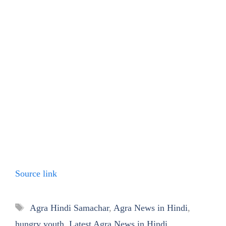
Source link
Tags
Agra Hindi Samachar
,
Agra News in Hindi
,
hungry youth
,
Latest Agra News in Hindi
,