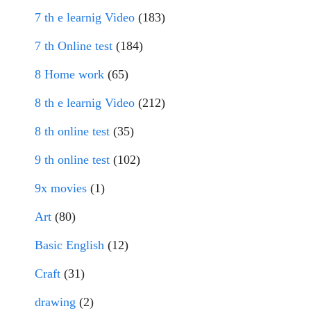
7 th e learnig Video
(183)
7 th Online test
(184)
8 Home work
(65)
8 th e learnig Video
(212)
8 th online test
(35)
9 th online test
(102)
9x movies
(1)
Art
(80)
Basic English
(12)
Craft
(31)
drawing
(2)