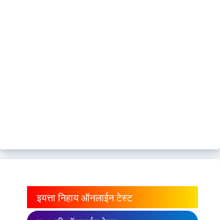
इयत्ता निहाय ऑनलाईन टेस्ट