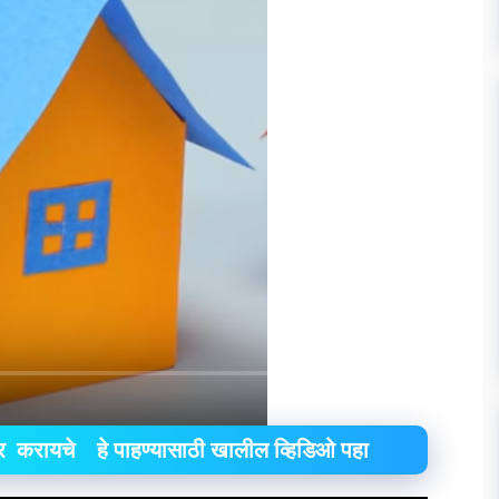
ार करायचे हे पाहण्यासाठी खालील व्हिडिओ पहा