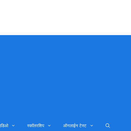
्हिडिओ
स्कॉलरशिप
ऑनलाईन टेस्ट