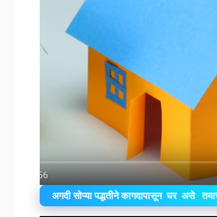
अगदी सोप्या पद्धतीने कागदापासून घर असे तय