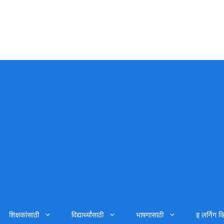
शिक्षकांसाठी
विद्यार्थ्यांसाठी
भाषणासाठी
इ लर्निग व