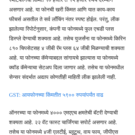
स्मार्टफोनची किंमत १० हजार ते १५ हजार रुपये दरम्यान
असणार आहे. या फोनची खरी किंमत आणि यात काय-काय
फीचर्स असतील ते सर्व लाँचिंग नंतर स्पष्ट होईल. परंतु, लीक
झालेल्या रिपोर्टनुसार, कंपनी या फोनमध्ये फुल एचडी प्लस
डिस्प्ले देण्याची शक्यता आहे. तसेच युजर्संना या फोनमध्ये किरिन
८१० चिपसेटसह ४ जीबी रॅम प्लस ६४ जीबी मिळण्याची शक्यता
आहे. या फोनच्या कॅमेऱ्याबद्दल सांगायचे झाल्यास या फोनमध्ये
क्वॉड कॅमेऱ्याचा सेटअप दिला जाणार आहे. तसेच या फोनमधील
सेन्सर संदर्भात अद्याप कोणतीही माहिती लीक झालेली नाही.
GST: आयफोनच्या किंमतीत ५९०० रुपयांपर्यंत वाढ
ऑनरच्या या फोनमध्ये ४००० एमएएच क्षमतेची बॅटरी देण्याची
शक्यता आहे. २२ वॅट फास्ट चार्जिंगचा सपोर्ट असणार आहे.
तसेच या फोनमध्ये ४जी एलटीई, ब्लूटूथ, वाय फाय, जीपीएस