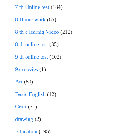
7 th Online test
(184)
8 Home work
(65)
8 th e learnig Video
(212)
8 th online test
(35)
9 th online test
(102)
9x movies
(1)
Art
(80)
Basic English
(12)
Craft
(31)
drawing
(2)
Education
(195)