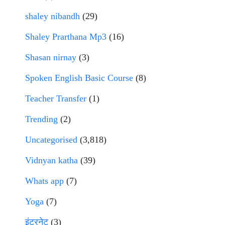
shaley nibandh
(29)
Shaley Prarthana Mp3
(16)
Shasan nirnay
(3)
Spoken English Basic Course
(8)
Teacher Transfer
(1)
Trending
(2)
Uncategorised
(3,818)
Vidnyan katha
(39)
Whats app
(7)
Yoga
(7)
इंटरनेट
(3)