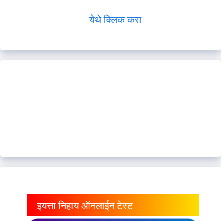
येथे क्लिक करा
इयत्ता निहाय ऑनलाईन टेस्ट