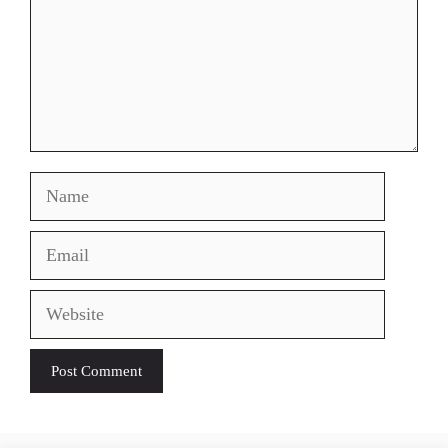
Name
Email
Website