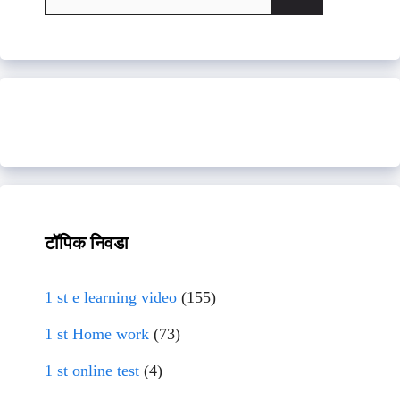
for:
टॉपिक निवडा
1 st e learning video
(155)
1 st Home work
(73)
1 st online test
(4)