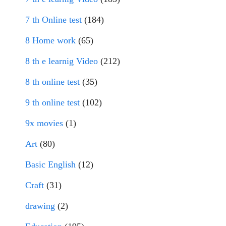
7 th Online test
(184)
8 Home work
(65)
8 th e learnig Video
(212)
8 th online test
(35)
9 th online test
(102)
9x movies
(1)
Art
(80)
Basic English
(12)
Craft
(31)
drawing
(2)