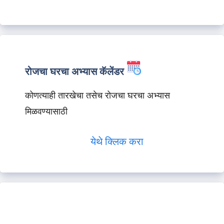
रोजचा घरचा अभ्यास कॅलेंडर
कोणत्याही तारखेचा तसेच रोजचा घरचा अभ्यास
मिळवण्यासाठी
येथे क्लिक करा