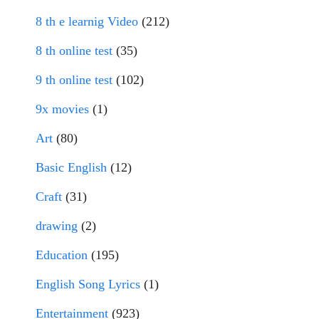
8 th e learnig Video
(212)
8 th online test
(35)
9 th online test
(102)
9x movies
(1)
Art
(80)
Basic English
(12)
Craft
(31)
drawing
(2)
Education
(195)
English Song Lyrics
(1)
Entertainment
(923)