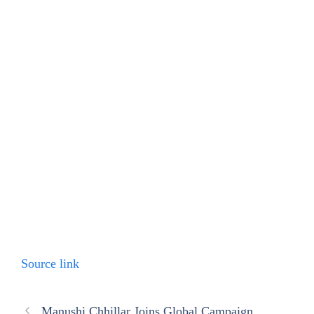
Source link
Manushi Chhillar Joins Global Campaign