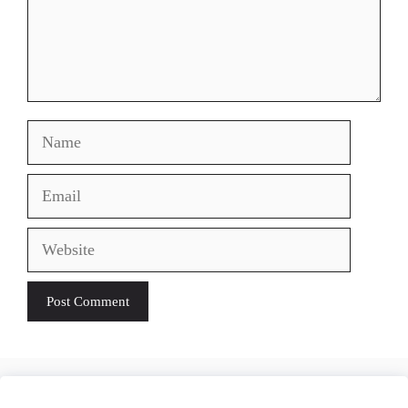
Name
Email
Website