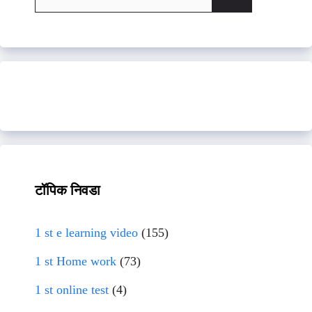
for:
टॉपिक निवडा
1 st e learning video
(155)
1 st Home work
(73)
1 st online test
(4)