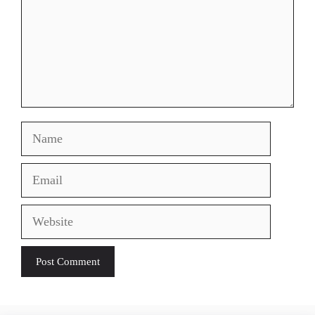
Name
Email
Website