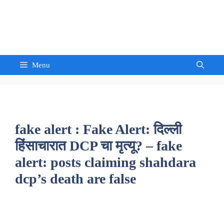
Skip
to
Sandeep Waghmore
content
Menu
fake alert : Fake Alert: दिल्ली
हिंसाचारात DCP चा मृत्यू? – fake
alert: posts claiming shahdara
dcp’s death are false