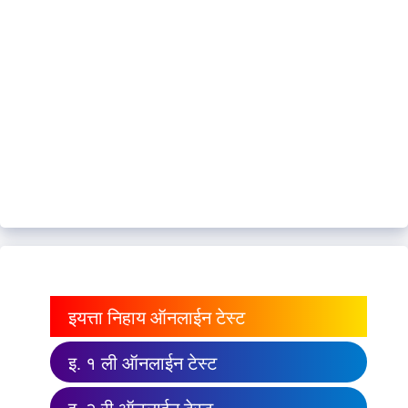
इयत्ता निहाय ऑनलाईन टेस्ट
इ. १ ली ऑनलाईन टेस्ट