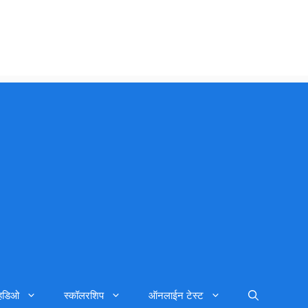
्हिडिओ
स्कॉलरशिप
ऑनलाईन टेस्ट