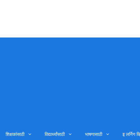
शिक्षकांसाठी
विद्यार्थ्यांसाठी
भाषणासाठी
इ लर्निग व