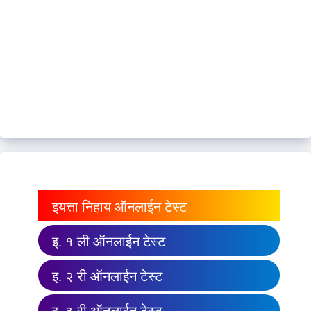
इयत्ता निहाय ऑनलाईन टेस्ट
इ. १ ली ऑनलाईन टेस्ट
इ. २ री ऑनलाईन टेस्ट