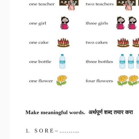
Make meaningful words. अर्थपूर्ण शब्द तयार करा
1. S O R E – ………..