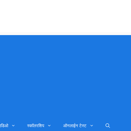
्हिडिओ
स्कॉलरशिप
ऑनलाईन टेस्ट