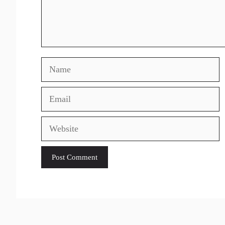
Name
Email
Website