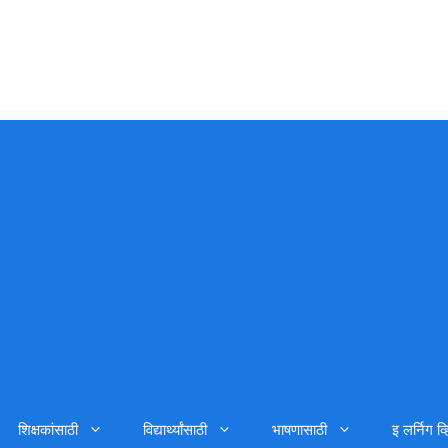
शिक्षकांसाठी
विद्यार्थ्यांसाठी
भाषणासाठी
इ लर्निग व