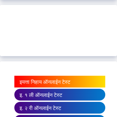
इयत्ता निहाय ऑनलाईन टेस्ट
इ. १ ली ऑनलाईन टेस्ट
इ. २ री ऑनलाईन टेस्ट