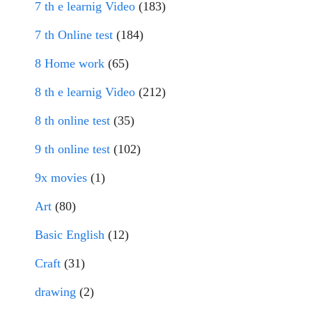
7 th e learnig Video
(183)
7 th Online test
(184)
8 Home work
(65)
8 th e learnig Video
(212)
8 th online test
(35)
9 th online test
(102)
9x movies
(1)
Art
(80)
Basic English
(12)
Craft
(31)
drawing
(2)