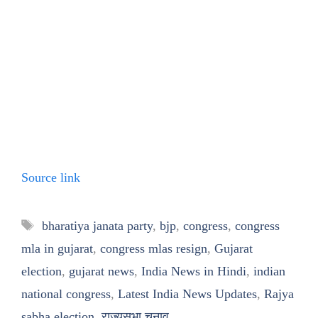
Source link
Tags
bharatiya janata party
,
bjp
,
congress
,
congress
mla in gujarat
,
congress mlas resign
,
Gujarat
election
,
gujarat news
,
India News in Hindi
,
indian
national congress
,
Latest India News Updates
,
Rajya
sabha election
,
राज्यसभा चुनाव