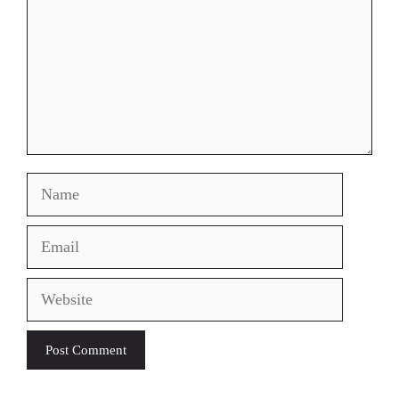
Name
Email
Website