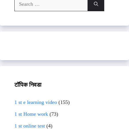
Search
for:
टॉपिक निवडा
1 st e learning video
(155)
1 st Home work
(73)
1 st online test
(4)