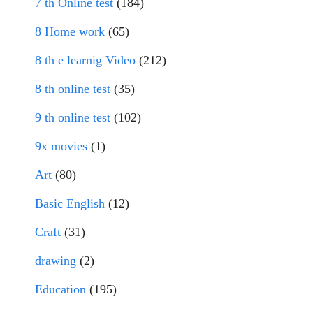
7 th Online test
(184)
8 Home work
(65)
8 th e learnig Video
(212)
8 th online test
(35)
9 th online test
(102)
9x movies
(1)
Art
(80)
Basic English
(12)
Craft
(31)
drawing
(2)
Education
(195)