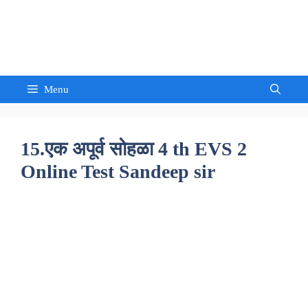
Skip
to
Sandeep Waghmore
content
Menu
15.एक अपूर्व सोहळा 4 th EVS 2
Online Test Sandeep sir