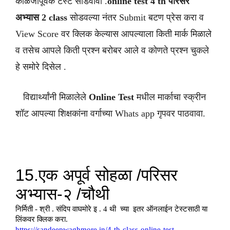
काळजीपूर्वक टेस्ट सोडवावी .
online test 4 th परिसर
अभ्यास 2
class
सोडवल्या नंतर Submit बटण प्रेस करा व
View Score वर क्लिक केल्यास आपल्याला किती मार्क मिळाले
व तसेच आपले किती प्रश्न बरोबर आले व कोणते प्रश्न चुकले
हे समोरे दिसेल .
विद्यार्थ्यांनी मिळालेले
Online Test
मधील मार्काचा स्क्रीन
शॉट आपल्या शिक्षकांना वर्गाच्या Whats app गृपवर पाठवावा.