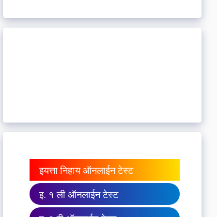
इयत्ता निहाय ऑनलाईन टेस्ट
इ. १ ली ऑनलाईन टेस्ट