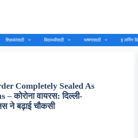
शिक्षकांसाठी
विद्यार्थ्यांसाठी
भाषणासाठी
इ लर्निग व
er Completely Sealed As
– कोरोना वायरस: दिल्ली-
लिस ने बढ़ाई चौकसी