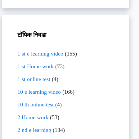
टॉपिक निवडा
1 st e learning video
(155)
1 st Home work
(73)
1 st online test
(4)
10 e learning video
(166)
10 th online test
(4)
2 Home work
(53)
2 nd e learning
(134)