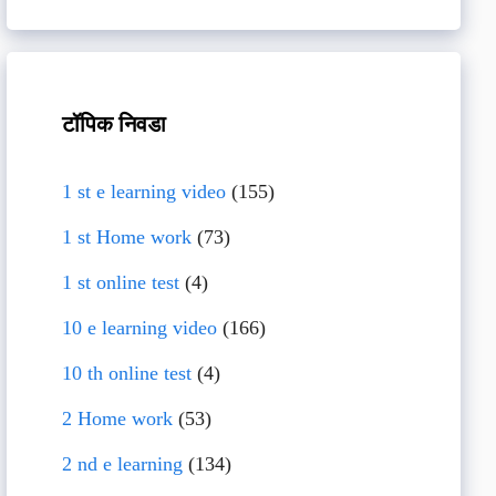
टॉपिक निवडा
1 st e learning video
(155)
1 st Home work
(73)
1 st online test
(4)
10 e learning video
(166)
10 th online test
(4)
2 Home work
(53)
2 nd e learning
(134)