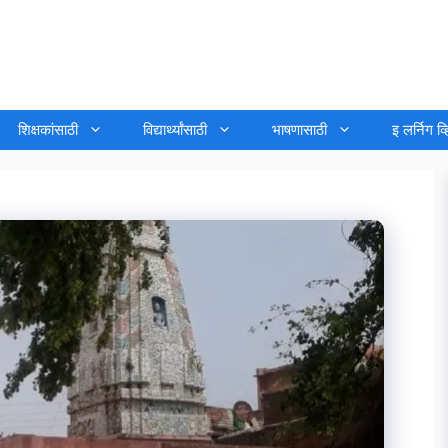
शिक्षकांसाठी
विद्यार्थ्यांसाठी
भाषणासाठी
इ लर्निग व