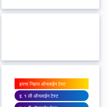
इयत्ता निहाय ऑनलाईन टेस्ट
इ. १ ली ऑनलाईन टेस्ट