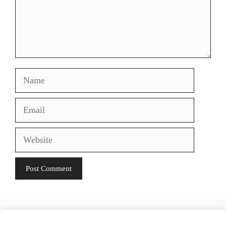
Name
Email
Website