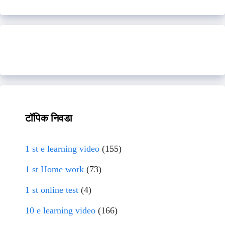
टॉपिक निवडा
1 st e learning video
(155)
1 st Home work
(73)
1 st online test
(4)
10 e learning video
(166)