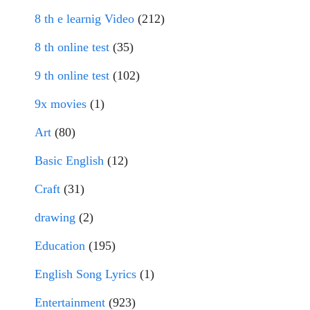
8 th e learnig Video
(212)
8 th online test
(35)
9 th online test
(102)
9x movies
(1)
Art
(80)
Basic English
(12)
Craft
(31)
drawing
(2)
Education
(195)
English Song Lyrics
(1)
Entertainment
(923)