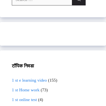
for:
टॉपिक निवडा
1 st e learning video
(155)
1 st Home work
(73)
1 st online test
(4)