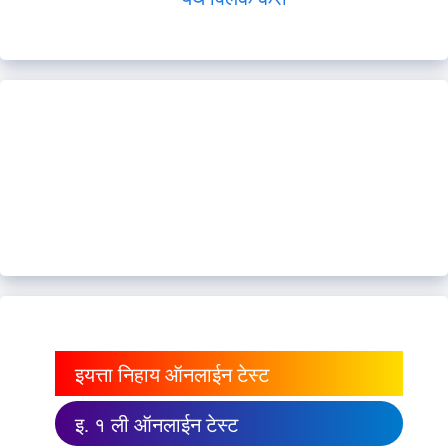
इयत्ता निहाय ऑनलाईन टेस्ट
इ. १ ली ऑनलाईन टेस्ट