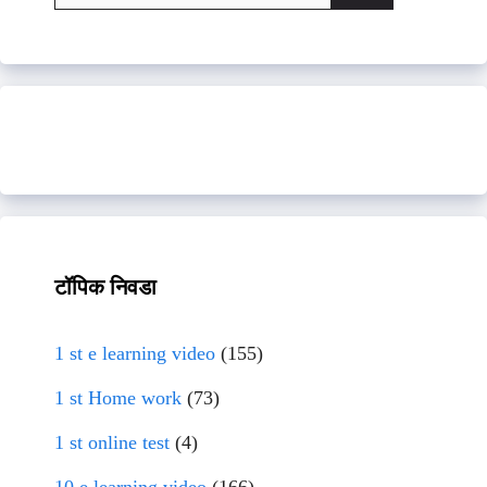
for:
टॉपिक निवडा
1 st e learning video
(155)
1 st Home work
(73)
1 st online test
(4)