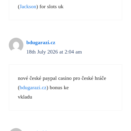
(
Jackson
) for slots uk
bdugarazi.cz
18th July 2026 at 2:04 am
nové české paypal casino pro české hráče
(
bdugarazi.cz
) bonus ke
vkladu