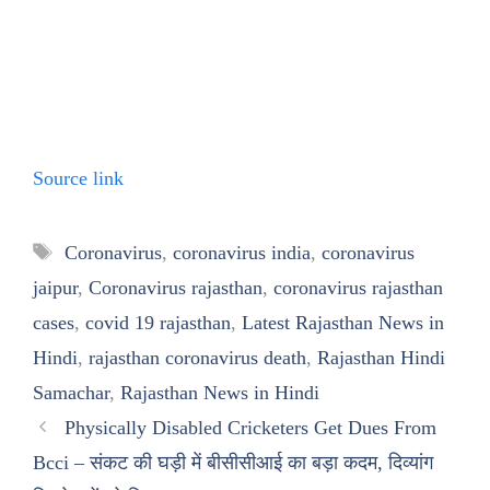
Source link
Tags
Coronavirus
,
coronavirus india
,
coronavirus
jaipur
,
Coronavirus rajasthan
,
coronavirus rajasthan
cases
,
covid 19 rajasthan
,
Latest Rajasthan News in
Hindi
,
rajasthan coronavirus death
,
Rajasthan Hindi
Samachar
,
Rajasthan News in Hindi
Physically Disabled Cricketers Get Dues From
Bcci – संकट की घड़ी में बीसीसीआई का बड़ा कदम, दिव्यांग