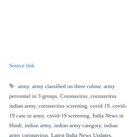
Source link
Tags
army
,
army classified on three colour
,
army
personnel in 3 groups
,
Coronavirus
,
coronavirus
indian army
,
coronavirus screening
,
covid 19
,
covid-
19 case in army
,
covid-19 screening
,
India News in
Hindi
,
indian army
,
indian army category
,
indian
army coronavirus
,
Latest India News Updates
,