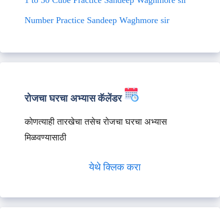
1 to 50 Cube Practice Sandeep Waghmore sir
Number Practice Sandeep Waghmore sir
रोजचा घरचा अभ्यास कॅलेंडर
कोणत्याही तारखेचा तसेच रोजचा घरचा अभ्यास
मिळवण्यासाठी
येथे क्लिक करा