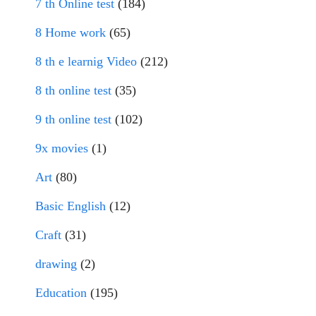
7 th Online test
(184)
8 Home work
(65)
8 th e learnig Video
(212)
8 th online test
(35)
9 th online test
(102)
9x movies
(1)
Art
(80)
Basic English
(12)
Craft
(31)
drawing
(2)
Education
(195)