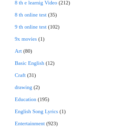
8 th e learnig Video
(212)
8 th online test
(35)
9 th online test
(102)
9x movies
(1)
Art
(80)
Basic English
(12)
Craft
(31)
drawing
(2)
Education
(195)
English Song Lyrics
(1)
Entertainment
(923)