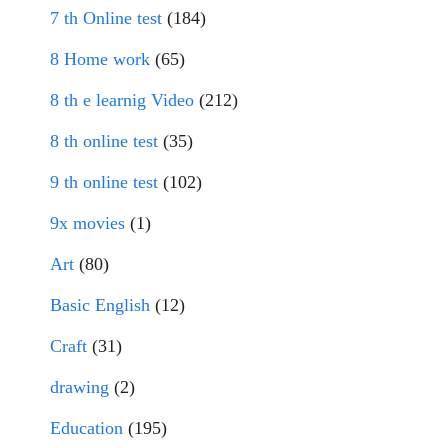
7 th Online test
(184)
8 Home work
(65)
8 th e learnig Video
(212)
8 th online test
(35)
9 th online test
(102)
9x movies
(1)
Art
(80)
Basic English
(12)
Craft
(31)
drawing
(2)
Education
(195)