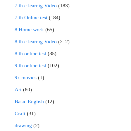
7 th e learnig Video
(183)
7 th Online test
(184)
8 Home work
(65)
8 th e learnig Video
(212)
8 th online test
(35)
9 th online test
(102)
9x movies
(1)
Art
(80)
Basic English
(12)
Craft
(31)
drawing
(2)