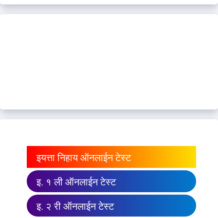
इयत्ता निहाय ऑनलाईन टेस्ट
इ. १ ली ऑनलाईन टेस्ट
इ. २ री ऑनलाईन टेस्ट