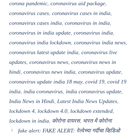
corona pandemic
,
coronavirus aid package
,
coronavirus cases
,
coronavirus cases in india
,
coronavirus cases india
,
coronavirus in india
,
coronavirus in india update
,
coronavirus india
,
coronavirus india lockdown
,
coronavirus india news
,
coronavirus latest update india
,
coronavirus live
updates
,
coronavirus news
,
coronavirus news in
hindi
,
coronavirus news india
,
coronavirus update
,
coronavirus update india 18 may
,
covid 19
,
covid 19
india
,
india coronavirus
,
india coronavirus update
,
India News in Hindi
,
Latest India News Updates
,
lockdown 4
,
lockdown 4.0
,
lockdown extended
,
lockdown in india
,
कोरोना वायरस
,
भारत में कोरोना
fake alert: FAKE ALERT: रेल्वेच्या गर्दीचा व्हिडिओ