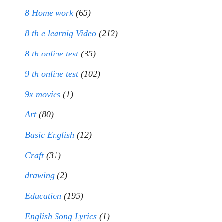
8 Home work
(65)
8 th e learnig Video
(212)
8 th online test
(35)
9 th online test
(102)
9x movies
(1)
Art
(80)
Basic English
(12)
Craft
(31)
drawing
(2)
Education
(195)
English Song Lyrics
(1)