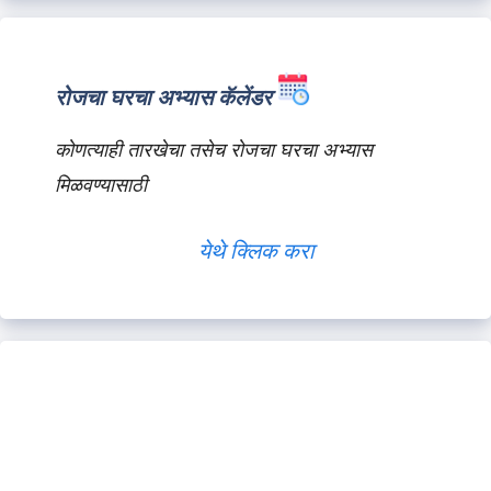
रोजचा घरचा अभ्यास कॅलेंडर
कोणत्याही तारखेचा तसेच रोजचा घरचा अभ्यास
मिळवण्यासाठी
येथे क्लिक करा