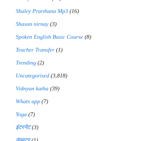
Shaley Prarthana Mp3
(16)
Shasan nirnay
(3)
Spoken English Basic Course
(8)
Teacher Transfer
(1)
Trending
(2)
Uncategorised
(3,818)
Vidnyan katha
(39)
Whats app
(7)
Yoga
(7)
इंटरनेट
(3)
कंप्युटर
(1)