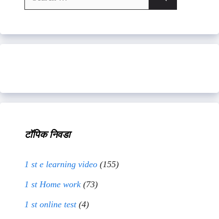
for:
टॉपिक निवडा
1 st e learning video
(155)
1 st Home work
(73)
1 st online test
(4)