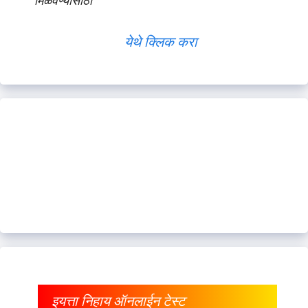
मिळवण्यासाठी
येथे क्लिक करा
इयत्ता निहाय ऑनलाईन टेस्ट