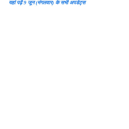
यहां पढ़ें 9 जून (मंगलवार) के सभी अपडेट्स