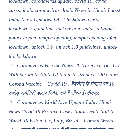
lockdown
,
coronavirus update
,
covid 19
,
covid
cases
,
india coronavirus
,
India News in Hindi
,
Latest
India News Updates
,
latest lockdown news
,
lockdown 5 guideline
,
lockdown in india
,
religious
palaces open
,
temple opening
,
temple opening after
lockdown
,
unlock 1.0
,
unlock 1.0 guidelines
,
unlock
the lockdown
Coronavirus Vaccine News: Astrazeneca Ties Up
With Serum Institute Of India To Produce 100 Crore
Corona Vaccine – Covid-19 : वैक्सीन के निर्माण पर 10
करोड़ अमेरिकी डालर निवेश करेगी सीरम इंस्टीट्यूट
Coronavirus World Live Update Today Hindi
News Covid 19 Positive Cases, Total Death Toll In
World, Pakistan, Us, Italy, Brazil – Corona World