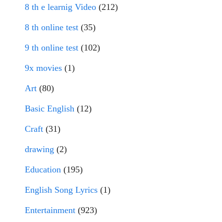
8 th e learnig Video
(212)
8 th online test
(35)
9 th online test
(102)
9x movies
(1)
Art
(80)
Basic English
(12)
Craft
(31)
drawing
(2)
Education
(195)
English Song Lyrics
(1)
Entertainment
(923)