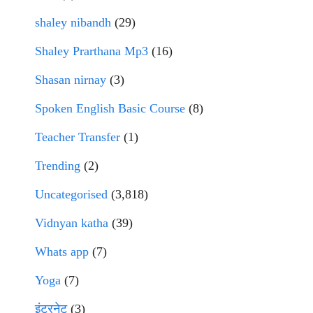
shaley nibandh
(29)
Shaley Prarthana Mp3
(16)
Shasan nirnay
(3)
Spoken English Basic Course
(8)
Teacher Transfer
(1)
Trending
(2)
Uncategorised
(3,818)
Vidnyan katha
(39)
Whats app
(7)
Yoga
(7)
इंटरनेट
(3)