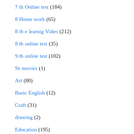
7 th Online test
(184)
8 Home work
(65)
8 th e learnig Video
(212)
8 th online test
(35)
9 th online test
(102)
9x movies
(1)
Art
(80)
Basic English
(12)
Craft
(31)
drawing
(2)
Education
(195)