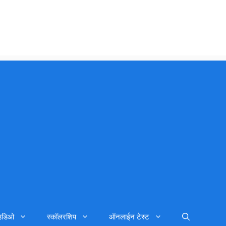
्हिडिओ
स्कॉलरशिप
ऑनलाईन टेस्ट