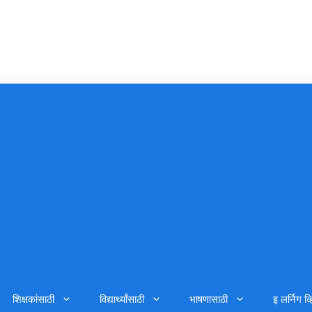
शिक्षकांसाठी
विद्यार्थ्यांसाठी
भाषणासाठी
इ लर्निग व