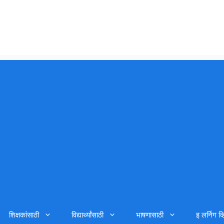
शिक्षकांसाठी
विद्यार्थ्यांसाठी
भाषणासाठी
इ लर्निग व