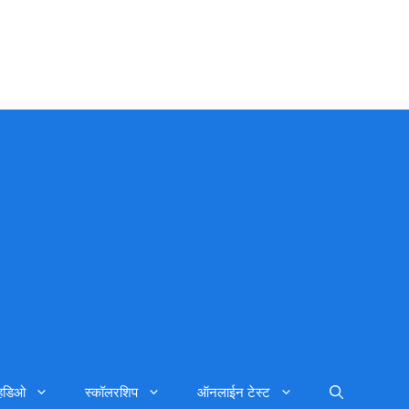
्हिडिओ
स्कॉलरशिप
ऑनलाईन टेस्ट