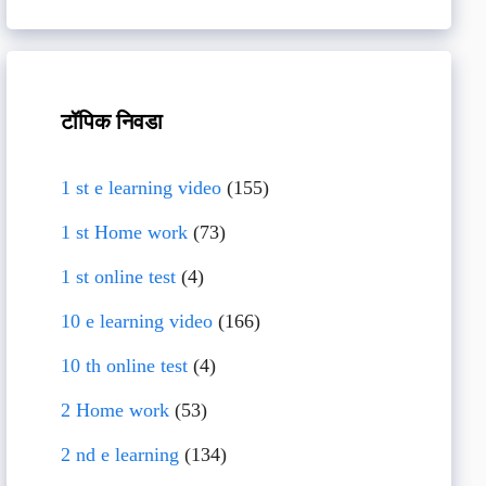
टॉपिक निवडा
1 st e learning video
(155)
1 st Home work
(73)
1 st online test
(4)
10 e learning video
(166)
10 th online test
(4)
2 Home work
(53)
2 nd e learning
(134)