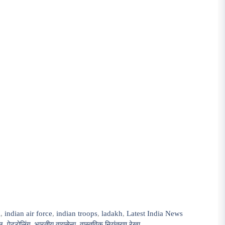
i
,
indian air force
,
indian troops
,
ladakh
,
Latest India News
ान
,
पेट्रोलिंग
,
भारतीय वायुसेना
,
वास्तविक नियंत्रण रेखा