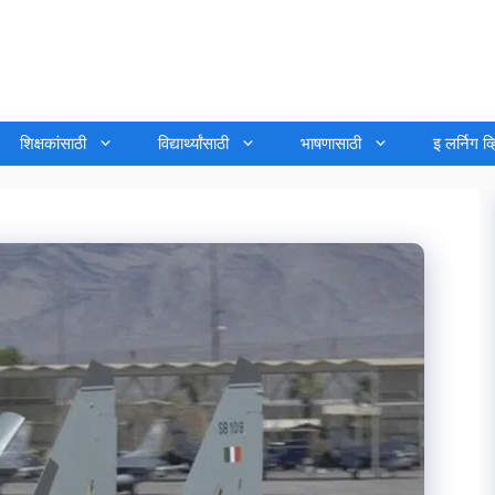
शिक्षकांसाठी
विद्यार्थ्यांसाठी
भाषणासाठी
इ लर्निग व