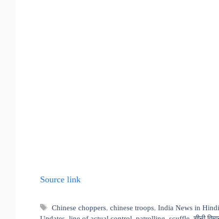
Source link
Tags
Chinese choppers
,
chinese troops
,
India News in Hind
Updates
,
line of actual control
,
patrolling
,
scuffle
,
चीनी विम