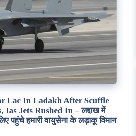
r Lac In Ladakh After Scuffle
as Jets Rushed In – लद्दाख में
लिए पहुंचे हमारी वायुसेना के लड़ाकू विमान