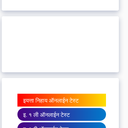
इयत्ता निहाय ऑनलाईन टेस्ट
इ. १ ली ऑनलाईन टेस्ट