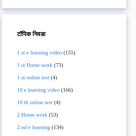
टॉपिक निवडा
1 st e learning video
(155)
1 st Home work
(73)
1 st online test
(4)
10 e learning video
(166)
10 th online test
(4)
2 Home work
(53)
2 nd e learning
(134)