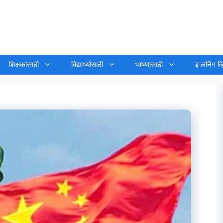
शिक्षकांसाठी
विद्यार्थ्यांसाठी
भाषणासाठी
इ लर्निग व