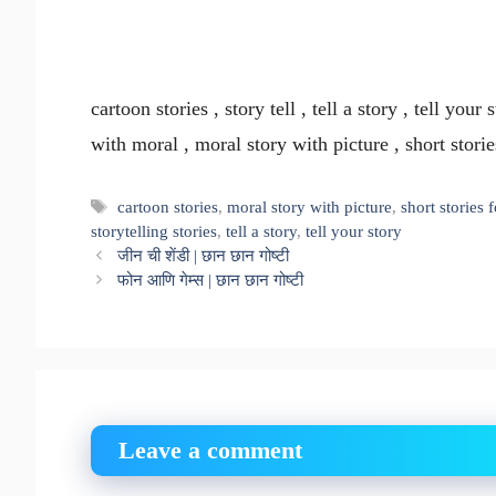
cartoon stories , story tell , tell a story , tell your 
with moral , moral story with picture , short storie
Tags
cartoon stories
,
moral story with picture
,
short stories 
storytelling stories
,
tell a story
,
tell your story
जीन ची शेंडी | छान छान गोष्टी
फोन आणि गेम्स | छान छान गोष्टी
Leave a comment