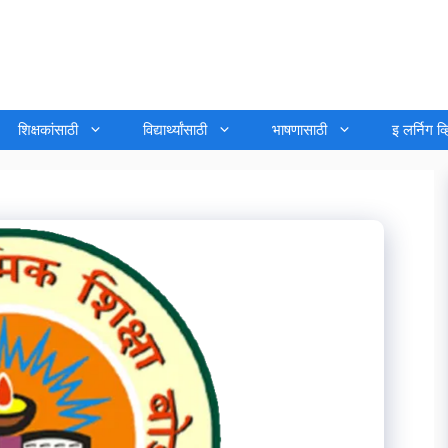
शिक्षकांसाठी
विद्यार्थ्यांसाठी
भाषणासाठी
इ लर्निग व