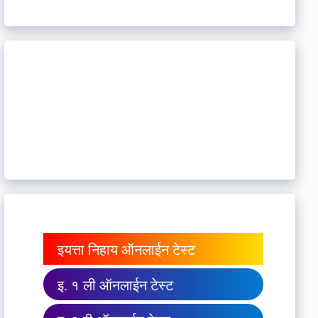
इयत्ता निहाय ऑनलाईन टेस्ट
इ. १ ली ऑनलाईन टेस्ट