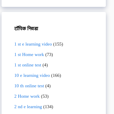
टॉपिक निवडा
1 st e learning video
(155)
1 st Home work
(73)
1 st online test
(4)
10 e learning video
(166)
10 th online test
(4)
2 Home work
(53)
2 nd e learning
(134)