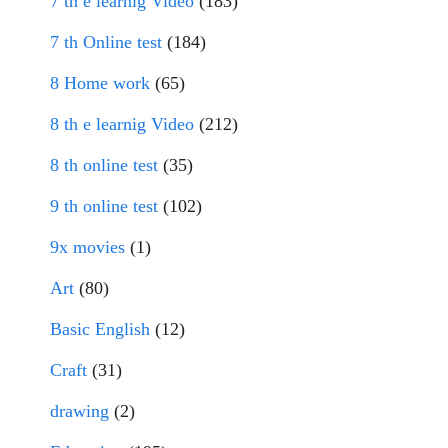
7 th e learnig Video
(183)
7 th Online test
(184)
8 Home work
(65)
8 th e learnig Video
(212)
8 th online test
(35)
9 th online test
(102)
9x movies
(1)
Art
(80)
Basic English
(12)
Craft
(31)
drawing
(2)