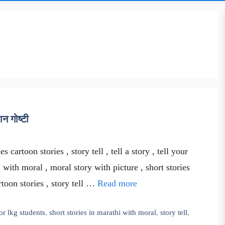
न गोष्टी
cartoon stories , story tell , tell a story , tell your
hi with moral , moral story with picture , short stories
rtoon stories , story tell …
Read more
for lkg students
,
short stories in marathi with moral
,
story tell
,