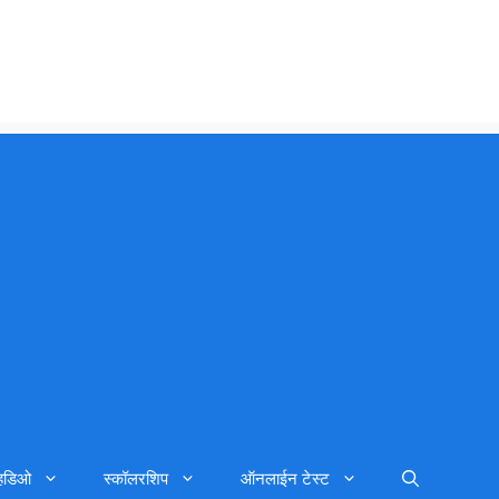
्हिडिओ
स्कॉलरशिप
ऑनलाईन टेस्ट