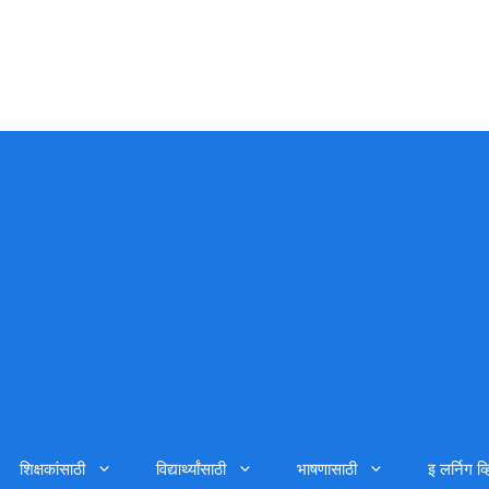
शिक्षकांसाठी
विद्यार्थ्यांसाठी
भाषणासाठी
इ लर्निग व