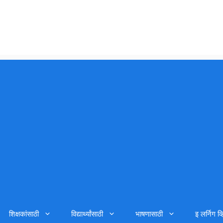
शिक्षकांसाठी
विद्यार्थ्यांसाठी
भाषणासाठी
इ लर्निग व