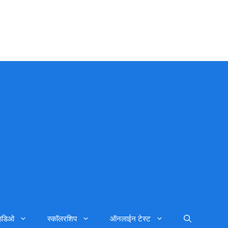
्हिडिओ
स्कॉलरशिप
ऑनलाईन टेस्ट