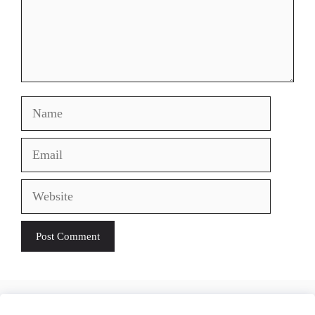
Name
Email
Website