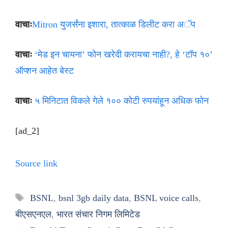
वाचाः
Mitron युजर्संना इशारा, तात्काळ डिलीट करा अॅप
वाचाः
‘मेड इन चायना’ फोन खरेदी करायचा नाही?, हे ‘टॉप १०’
ऑप्शन आहेत बेस्ट
वाचाः
५ मिनिटात विकले गेले १०० कोटी रुपयांहून अधिक फोन
[ad_2]
Source link
Tags
BSNL
,
bsnl 3gb daily data
,
BSNL voice calls
,
बीएसएनएल
,
भारत संचार निगम लिमिटेड