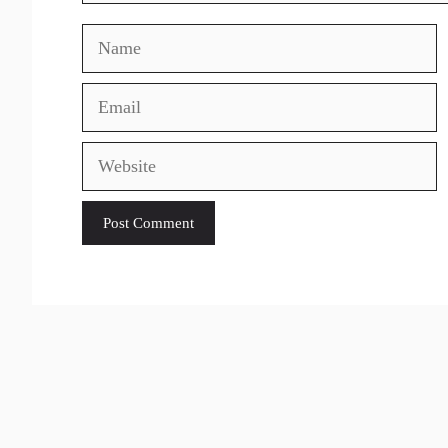
Name
Email
Website