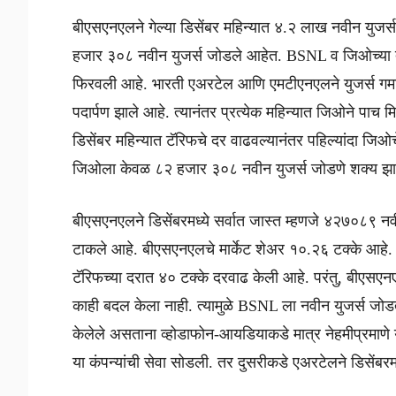
बीएसएनएलने गेल्या डिसेंबर महिन्यात ४.२ लाख नवीन युजर
हजार ३०८ नवीन युजर्स जोडले आहेत. BSNL व जिओच्या तुल
फिरवली आहे. भारती एअरटेल आणि एमटीएनएलने युजर्स गमाव
पदार्पण झाले आहे. त्यानंतर प्रत्येक महिन्यात जिओने पाच 
डिसेंबर महिन्यात टॅरिफचे दर वाढवल्यानंतर पहिल्यांदा जिओ
जिओला केवळ ८२ हजार ३०८ नवीन युजर्स जोडणे शक्य झा
बीएसएनएलने डिसेंबरमध्ये सर्वात जास्त म्हणजे ४२७०८९ नव
टाकले आहे. बीएसएनएलचे मार्केट शेअर १०.२६ टक्के आहे. डि
टॅरिफच्या दरात ४० टक्के दरवाढ केली आहे. परंतु, बीएसए
काही बदल केला नाही. त्यामुळे BSNL ला नवीन युजर्स जो
केलेले असताना व्होडाफोन-आयडियाकडे मात्र नेहमीप्रमाणे यु
या कंपन्यांची सेवा सोडली. तर दुसरीकडे एअरटेलने डिसेंबरम