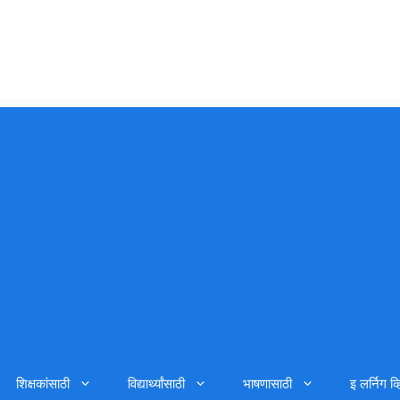
शिक्षकांसाठी
विद्यार्थ्यांसाठी
भाषणासाठी
इ लर्निग व