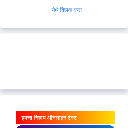
येथे क्लिक करा
इयत्ता निहाय ऑनलाईन टेस्ट