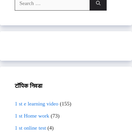
Search
for:
टॉपिक निवडा
1 st e learning video
(155)
1 st Home work
(73)
1 st online test
(4)