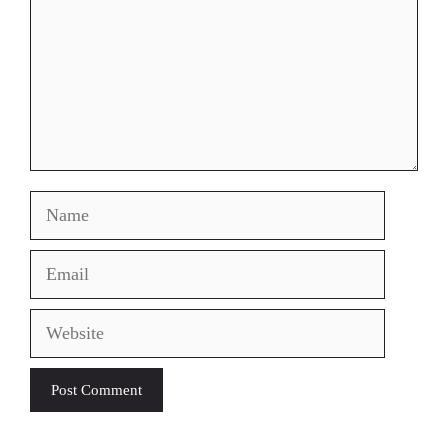
Name
Email
Website