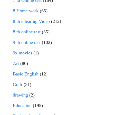
7 th Online test
(184)
8 Home work
(65)
8 th e learnig Video
(212)
8 th online test
(35)
9 th online test
(102)
9x movies
(1)
Art
(80)
Basic English
(12)
Craft
(31)
drawing
(2)
Education
(195)