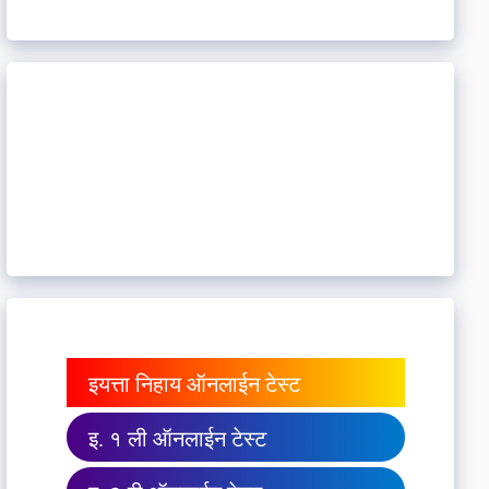
इयत्ता निहाय ऑनलाईन टेस्ट
इ. १ ली ऑनलाईन टेस्ट