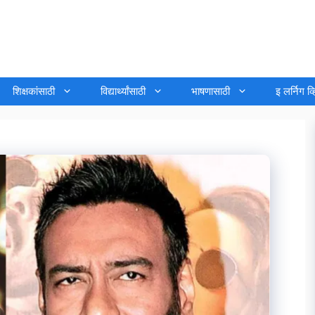
शिक्षकांसाठी
विद्यार्थ्यांसाठी
भाषणासाठी
इ लर्निग व