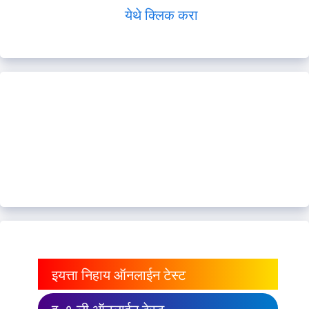
येथे क्लिक करा
इयत्ता निहाय ऑनलाईन टेस्ट