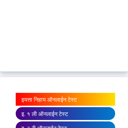
इयत्ता निहाय ऑनलाईन टेस्ट
इ. १ ली ऑनलाईन टेस्ट