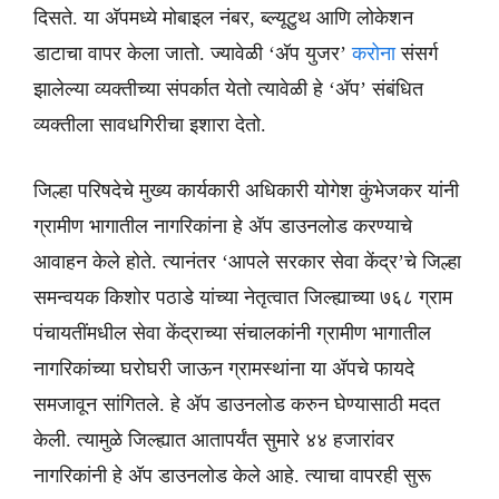
दिसते. या अ‍ॅपमध्ये मोबाइल नंबर, ब्ल्यूटुथ आणि लोकेशन
डाटाचा वापर केला जातो. ज्यावेळी ‘अ‍ॅप युजर’
करोना
संसर्ग
झालेल्या व्यक्तीच्या संपर्कात येतो त्यावेळी हे ‘अ‍ॅप’ संबंधित
व्यक्तीला सावधगिरीचा इशारा देतो.
जिल्हा परिषदेचे मुख्य कार्यकारी अधिकारी योगेश कुंभेजकर यांनी
ग्रामीण भागातील नागरिकांना हे अ‍ॅप डाउनलोड करण्याचे
आवाहन केले होते. त्यानंतर ‘आपले सरकार सेवा केंद्र’चे जिल्हा
समन्वयक किशोर पठाडे यांच्या नेतृत्वात जिल्ह्याच्या ७६८ ग्राम
पंचायतींमधील सेवा केंद्राच्या संचालकांनी ग्रामीण भागातील
नागरिकांच्या घरोघरी जाऊन ग्रामस्थांना या अ‍ॅपचे फायदे
समजावून सांगितले. हे अ‍ॅप डाउनलोड करुन घेण्यासाठी मदत
केली. त्यामुळे जिल्ह्यात आतापर्यंत सुमारे ४४ हजारांवर
नागरिकांनी हे अ‍ॅप डाउनलोड केले आहे. त्याचा वापरही सुरू