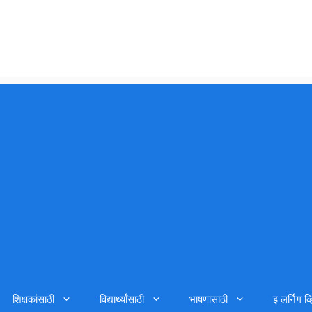
शिक्षकांसाठी
विद्यार्थ्यांसाठी
भाषणासाठी
इ लर्निग व