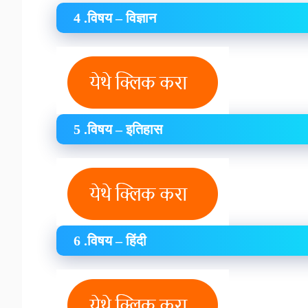
4 .विषय – विज्ञान
5 .विषय – इतिहास
6 .विषय – हिंदी