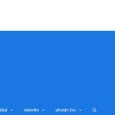
्हिडिओ
स्कॉलरशिप
ऑनलाईन टेस्ट