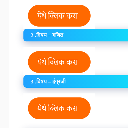
2 .विषय – गणित
3 .विषय – इंग्रजी