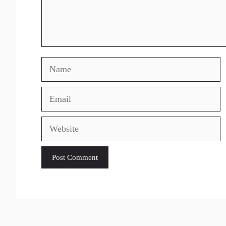
Name
Email
Website